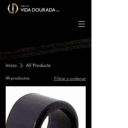
Inicio
All Products
44 productos
Filtrar y ordenar