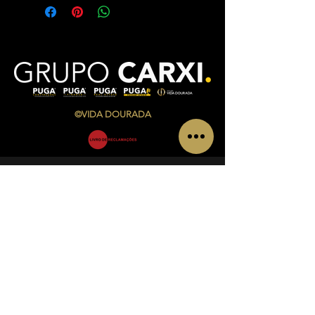
©VIDA DOURADA
CONTACTOS
Av. Infante Sagres Nº 783/791 Loja i, Piso 1
4405-565
Vila Nova de Gaia
Telf.:
+351 220 433 846
(
chamada para a rede fixa
nacional)
Telm.:
+351 927 504 840
(
chamada para a rede
móvel nacional)
Email:
admin@vidadourada.pt