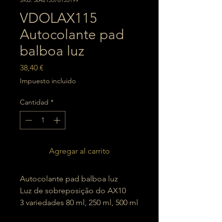
VDOLAX115
Autocolante pad
balboa luz
Precio
38,40 €
Impuesto incluido
Cantidad
*
Agregar al carrito
Autocolante pad balboa luz
Luz de sobreposição do AX10
3 variedades 80 ml, 250 ml, 500 ml