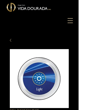
SKU: 364215376135199