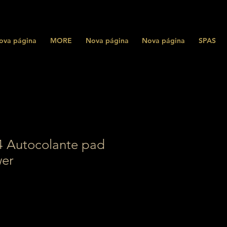
ova página
MORE
Nova página
Nova página
SPAS
Autocolante pad
wer