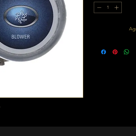
Agr
r