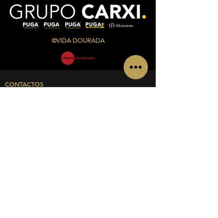
©VIDA DOURADA
CONTACTOS
Av. Infante Sagres Nº 783/791 Loja i, Piso 1
4405-565
Vila Nova de Gaia
Telf.:
+351 220 433 846
(
chamada para a rede fixa
nacional)
Telm.:
+351 927 504 840
(
chamada para a rede
móvel nacional)
Email:
admin@vidadourada.pt
INFORMACIÓN
Sobre nós
Política de privacidade