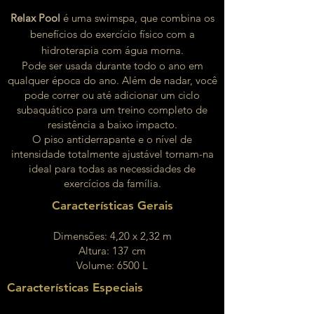
Relax
Pool
é uma swimspa, que combina os
benefícios do exercício físico com a
hidroterapia com água morna.
​P
ode ser usada durante todo o ano em
qualquer época do ano. Além de nadar, você
pode correr ou até adicionar um ciclo
subaquático para um treino completo de
resistência a baixo impacto.
O piso antiderrapante e o nível de
intensidade totalmente ajustável tornam-na
ideal para todas as necessidades de
exercícios da família.
Características Gerais​
Dimensões: 4,20 x 2,32 m
Altura: 137 cm
Volume: 6500 L
Características Especiais​