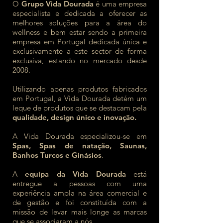
O
Grupo Vida Dourada
é uma empresa
especialista e dedicada a oferecer as
melhores soluções para a área do
wellness e bem estar sendo a primeira
empresa em Portugal dedicada única e
exclusivamente a este sector de forma
exclusiva, estando no mercado desde
2008.
Utilizando apenas produtos fabricados
em Portugal, a Vida Dourada detém um
leque de produtos que se destacam pela
qualidade, design único e inovação.
​
A Vida Dourada especializou-se em
Spas, Spas de natação, Saunas,
Banhos Turcos e Ginásios
.
A
equipa da Vida Dourada
está
entregue a pessoas com uma
experiência ampla na área comercial e
de gestão e foi constituída com a
missão de levar mais longe as marcas
que se associaram a nós.