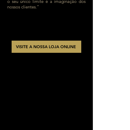
o seu único limite é a imaginação dos
nossos clientes.” ​
VISITE A NOSSA LOJA ONLINE