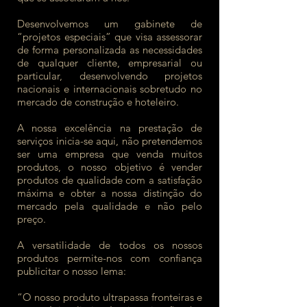
Desenvolvemos um gabinete de
“projetos especiais” que visa assessorar
de forma personalizada as necessidades
de qualquer cliente, empresarial ou
particular, desenvolvendo projetos
nacionais e internacionais sobretudo no
mercado de construção e hoteleiro.
A nossa excelência na prestação de
serviços inicia-se aqui, não pretendemos
ser uma empresa que venda muitos
produtos, o nosso objetivo é vender
produtos de qualidade com a satisfação
máxima e obter a nossa distinção do
mercado pela qualidade e não pelo
preço.
A versatilidade de todos os nossos
produtos permite-nos com confiança
publicitar o nosso lema:
“O nosso produto ultrapassa fronteiras e