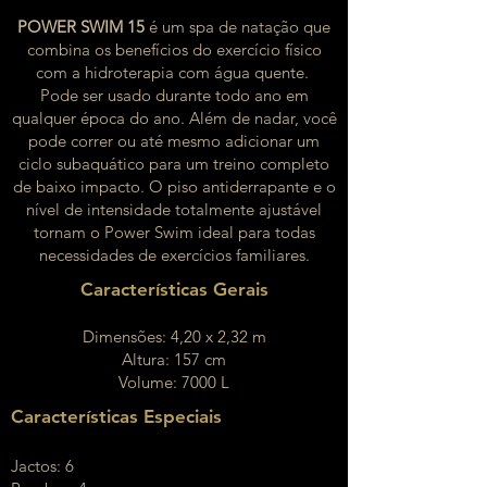
POWER SWIM 15
é um spa de natação que
combina os benefícios do exercício físico
com a hidroterapia com água quente.
Pode ser usado durante todo ano em
qualquer época do ano. Além de nadar, você
pode correr ou até mesmo adicionar um
ciclo subaquático para um treino completo
de baixo impacto. O piso antiderrapante e o
nível de intensidade totalmente ajustável
tornam o Power Swim ideal para todas
necessidades de exercícios familiares.
Características Gerais​
Dimensões: 4,20 x 2,32 m
Altura: 157 cm
Volume: 7000 L
Características Especiais​
Jactos: 6