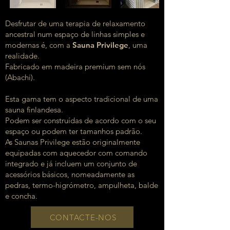
Desfrutar de uma terapia de relaxamento
ancestral num espaço de linhas simples e
modernas é, com a
Sauna Privilege
, uma
realidade.
Fabricado em madeira premium sem nós
(Abachi).
Esta gama tem o aspecto tradicional de uma
sauna finlandesa.
Podem ser construídas de acordo com o seu
espaço ou podem ter tamanhos padrão.
As Saunas Privilege estão originalmente
equipadas com aquecedor com comando
integrado e já incluem um conjunto de
acessórios básicos, nomeadamente as
pedras, termo-higrómetro, ampulheta, balde
e concha.
CONTACTE-NOS