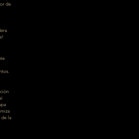
lor de
dera
e!
nte
ntos.
ación
sí
 spa
imiza
 de la