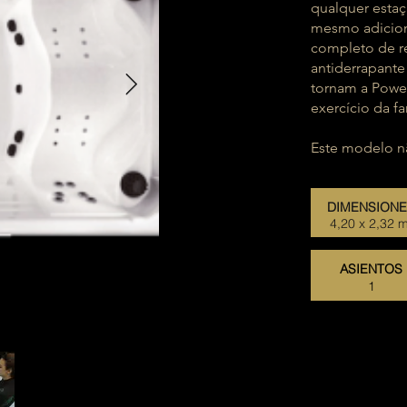
qualquer estaç
mesmo adicion
completo de re
antiderrapante
tornam a Power
exercício da fa
Este modelo nã
DIMENSION
4,20 x 2,32 
ASIENTOS
1