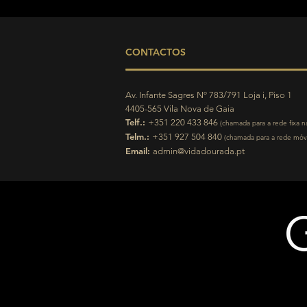
CONTACTOS
Av. Infante Sagres Nº 783/791 Loja i, Piso 1
4405-565 Vila Nova de Gaia
Telf.:
+351 220 433 846
(
chamada para a rede fixa na
Telm.:
+351 927 504 840
(
chamada para a rede móve
Email:
admin@vidadourada.pt