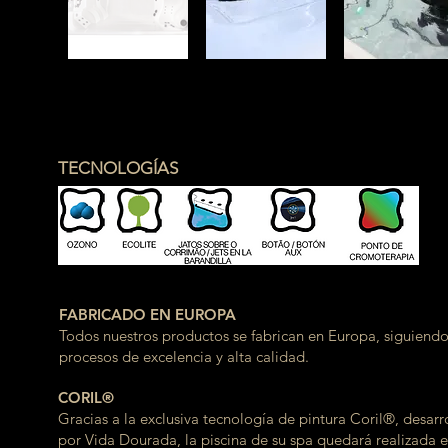
TECNOLOGÍAS
FABRICADO EN EUROPA
Todos nuestros productos se fabrican en Europa, siguiend
procesos de excelencia y alta calidad.
CORIL®
Gracias a la exclusiva tecnología de pintura Coril®, desarr
por Vida Dourada, la piscina de su spa quedará realizada e