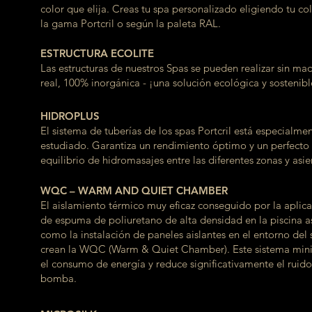
color que elija. Creas tu spa personalizado eligiendo tu co
la gama Portcril o según la paleta RAL.
ESTRUCTURA ECOLITE
Las estructuras de nuestros Spas se pueden realizar sin ma
real, 100% inorgánica - ¡una solución ecológica y sostenibl
HIDROPLUS
El sistema de tuberías de los spas Portcril está especialme
estudiado. Garantiza un rendimiento óptimo y un perfecto
equilibrio de hidromasajes entre las diferentes zonas y asie
WQC – WARM AND QUIET CHAMBER
El aislamiento térmico muy eficaz conseguido por la aplic
de espuma de poliuretano de alta densidad en la piscina a
como la instalación de paneles aislantes en el entorno del
crean la WQC (Warm & Quiet Chamber). Este sistema min
el consumo de energía y reduce significativamente el ruido
bomba.