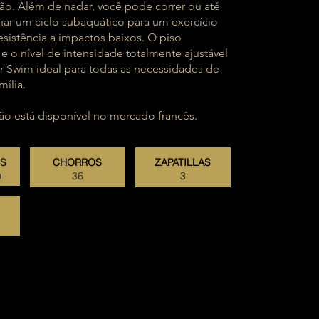
ão. Além de nadar, você pode correr ou até
ar um ciclo subaquático para um exercício
sistência a impactos baixos. O piso
 e o nível de intensidade totalmente ajustável
 Swim ideal para todas as necessidades de
mília.
o está disponível no mercado francês.
ES
CHORROS
ZAPATILLAS
m
36
3