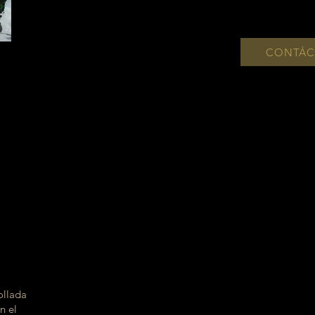
CONTÁC
o
ollada
n el