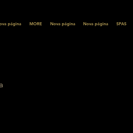
ova página
MORE
Nova página
Nova página
SPAS
a