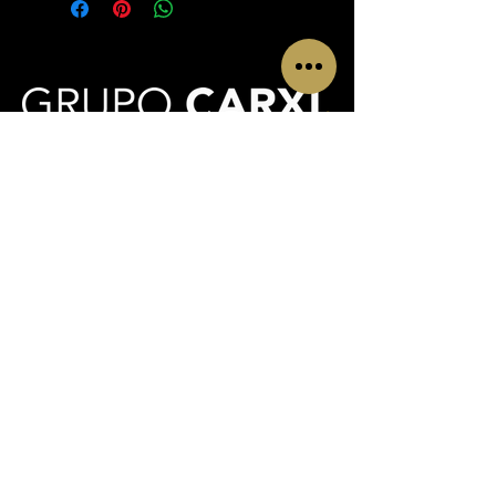
Largura:
90
mm
Altura:
200
mm
©VIDA DOURADA
CONTACTOS
Av. Infante Sagres Nº 783/791 Loja i, Piso 1
4405-565
Vila Nova de Gaia
Telf.:
+351 220 433 846
(
chamada para a rede fixa
nacional)
Telm.:
+351 927 504 840
(
chamada para a rede
móvel nacional)
Email:
admin@vidadourada.pt
INFORMACIÓN