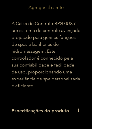
Agregar al carrito
A Caixa de Controlo BP200UX é
um sistema de controle avançado
projetado para gerir as funções
de spas e banheiras de
hidromassagem. Este
controlador é conhecido pela
sua confiabilidade e facilidade
de uso, proporcionando uma
experiência de spa personalizada
e eficiente.
Especificações do produto
Potência: Volts:
230vac
Hz:
50
Dimensões: Comprimento:
330
mm