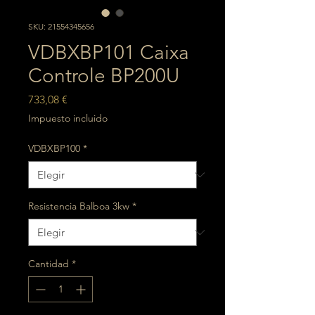
SKU: 21554345656
VDBXBP101 Caixa
Controle BP200U
Precio
733,08 €
Impuesto incluido
VDBXBP100
*
Resistencia Balboa 3kw
*
Cantidad
*