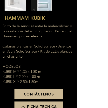
HAMMAM KUBIK
Fruto de la sencillez entre la maleabilidad y
la resistencia del acrílico, nació "Proteu", el
Hammam por excelencia.
Cabinas blancas en Solid Surface / Asientos
en Alu y Solid Surface / Kit de LEDs blancos
en el asiento
MODELOS:
KUBIK M * 1,35 x 1,80 m
KUBIK L * 2,00 x 1,80 m
KUBIK XL* 2,50x1,80m
CONTÁCTENOS
FICHA TÉCNICA