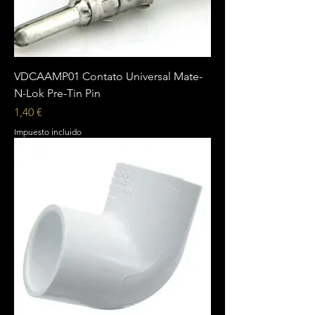
VDCAAMP01 Contato Universal Mate-
N-Lok Pre-Tin Pin
Precio
1,40 €
Impuesto incluido