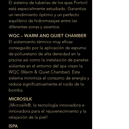
El sistema de tuberías de los spas Portcril
está especialmente estudiado. Garantiza
un rendimiento óptimo y un perfecto
equilibrio de hidromasajes entre las
diferentes zonas y asientos.
WQC – WARM AND QUIET CHAMBER
El aislamiento térmico muy eficaz
conseguido por la aplicación de espuma
de poliuretano de alta densidad en la
piscina así como la instalación de paneles
aislantes en el entorno del spa crean la
WQC (Warm & Quiet Chamber). Este
sistema minimiza el consumo de energía y
reduce significativamente el ruido de la
bomba.
MICROSILK
¡Microsilk®, la tecnología innovadora e
innovadora para el rejuvenecimiento y la
relajación de la piel!
ISPA