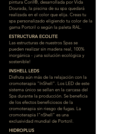
pintura Coril®, desarrollada por Vida
Dourada, la piscina de su spa quedará
realizada en el color que elija. Creas tu
spa personalizado eligiendo tu color de la
gama Portcril o según la paleta RAL.
ESTRUCTURA ECOLITE
Las estructuras de nuestros Spas se
pueden realizar sin madera real, 100%
inorgánica - ¡una solución ecológica y
sostenible!
INSHELL LEDS
Disfruta aún más de la relajación con la
cromoterapia "InShell". Los LED de este
sistema único se sellan en la carcasa del
Spa durante la producción. Se beneficia
de los efectos beneficiosos de la
cromoterapia sin riesgo de fugas. La
cromoterapia I"nShell" es una
exclusividad mundial de Portcril.
HIDROPLUS