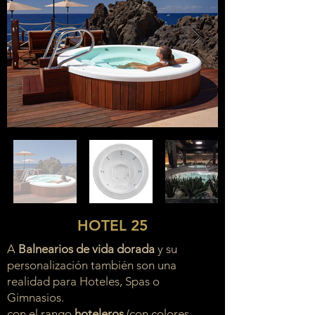
HOTEL 25
A
Balnearios de vida dorada
y su
personalización también son una
realidad para Hoteles, Spas o
Gimnasios.
con el rango
hoteleros
(con colores