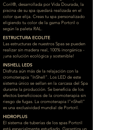
Coril®, desarrollada por Vida Dourada, la
piscina de su spa quedará realizada en el
color que elija. Creas tu spa personalizado
eligiendo tu color de la gama Portcril o
según la paleta RAL.
ESTRUCTURA ECOLITE
Las estructuras de nuestros Spas se pueden
realizar sin madera real, 100% inorgánica -
¡una solución ecológica y sostenible!
INSHELL LEDS
Disfruta aún más de la relajación con la
cromoterapia "InShell". Los LED de este
sistema único se sellan en la carcasa del Spa
durante la producción. Se beneficia de los
efectos beneficiosos de la cromoterapia sin
riesgo de fugas. La cromoterapia I"nShell"
es una exclusividad mundial de Portcril.
HIDROPLUS
El sistema de tuberías de los spas Portcril
está especialmente estudiado. Garantiza un