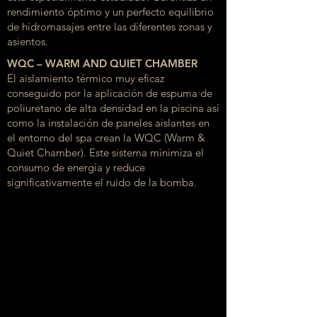
rendimiento óptimo y un perfecto equilibrio
de hidromasajes entre las diferentes zonas y
asientos.
WQC – WARM AND QUIET CHAMBER
El aislamiento térmico muy eficaz
conseguido por la aplicación de espuma de
poliuretano de alta densidad en la piscina así
como la instalación de paneles aislantes en
el entorno del spa crean la WQC (Warm &
Quiet Chamber). Este sistema minimiza el
consumo de energía y reduce
significativamente el ruido de la bomba.