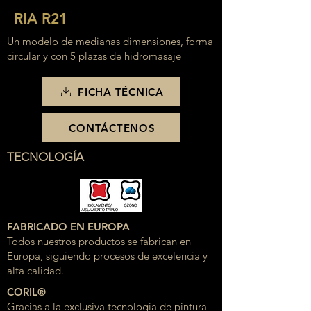
RIA R21
Un modelo de medianas dimensiones, forma
circular y con 5 plazas de hidromasaje
FICHA TÉCNICA
CONTÁCTENOS
TECNOLOGÍA
FABRICADO EN EUROPA
Todos nuestros productos se fabrican en
Europa, siguiendo procesos de excelencia y
alta calidad.
CORIL®
Gracias a la exclusiva tecnología de pintura