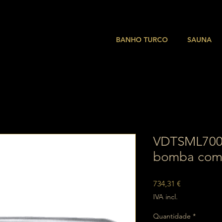
BANHO TURCO
SAUNA
VDTSML700
bomba com
Preço
734,31 €
IVA incl.
Quantidade
*