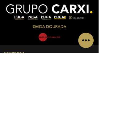
©VIDA DOURADA
CONTATOS
Av. Infante Sagres Nº 783/791 Loja i, Piso 1
4405-565
Vila Nova de Gaia
Telf.:
+351 220 433 846
(
chamada para a rede fixa
nacional)
Telm.:
+351 927 504 840
(
chamada para a rede
móvel nacional)
Email:
admin@vidadourada.pt
INFORMAÇÕES
Sobre nós
Política de privacidade