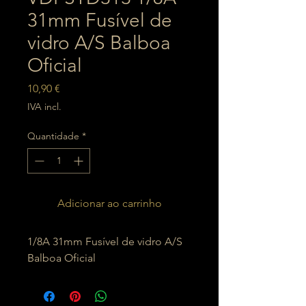
31mm Fusível de
vidro A/S Balboa
Oficial
Preço
10,90 €
IVA incl.
Quantidade
*
Adicionar ao carrinho
1/8A 31mm Fusível de vidro A/S
Balboa Oficial