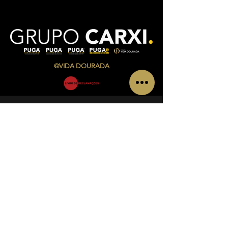
©VIDA DOURADA
CONTATOS
Av. Infante Sagres Nº 783/791 Loja i, Piso 1
4405-565
Vila Nova de Gaia
Telf.:
+351 220 433 846
(
chamada para a rede fixa
nacional)
Telm.:
+351 927 504 840
(
chamada para a rede
móvel nacional)
Email:
admin@vidadourada.pt
INFORMAÇÕES