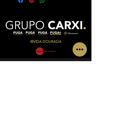
©VIDA DOURADA
CONTATOS
Av. Infante Sagres Nº 783/791 Loja i, Piso 1
4405-565
Vila Nova de Gaia
Telf.:
+351 220 433 846
(
chamada para a rede fixa
nacional)
Telm.:
+351 927 504 840
(
chamada para a rede
móvel nacional)
Email:
admin@vidadourada.pt
INFORMAÇÕES