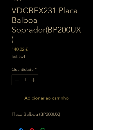
VDCBEX231 Placa
Balboa
Soprador(BP200UX
)
Preço
140,22 €
IVA incl.
Quantidade
*
Adicionar ao carrinho
Placa Balboa (BP200UX)