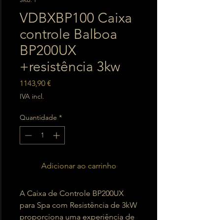
VDBXBP100 Caixa
controle Balboa
BP200UX
+resistência 3kw
Preço
1143,90 €
IVA incl.
Quantidade
*
Adicionar ao carrinho
A Caixa de Controle BP200UX
para Spa com Resistência de 3kW
proporciona uma experiência de