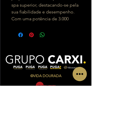
spa superior, destacando-se pela
sua fiabilidade e desempenho.
Com uma potência de 3.000
©VIDA DOURADA
CONTATOS
Av. Infante Sagres Nº 783/791 Loja i, Piso 1
4405-565
Vila Nova de Gaia
Telf.:
+351 220 433 846
(
chamada para a rede fixa