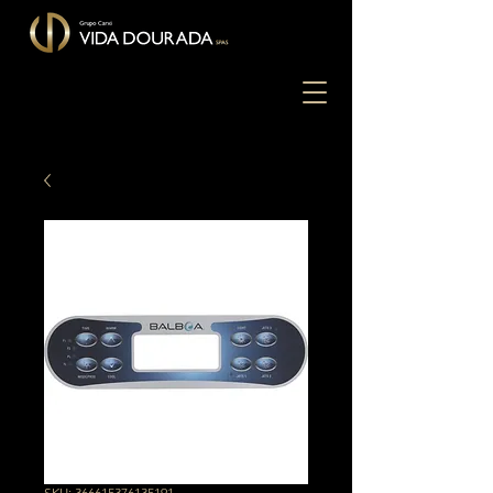
SKU: 366615376135191