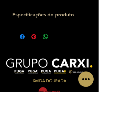
Especificações do produto
Peso:
0,1 kg
Dimensões:
243 x 68 mm
©VIDA DOURADA
CONTATOS
Av. Infante Sagres Nº 783/791 Loja i, Piso 1
4405-565
Vila Nova de Gaia
Telf.:
+351 220 433 846
(
chamada para a rede fixa