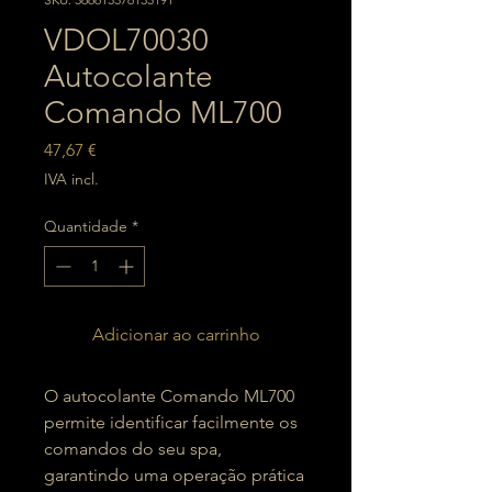
VDOL70030
Autocolante
Comando ML700
Preço
47,67 €
IVA incl.
Quantidade
*
Adicionar ao carrinho
O autocolante Comando ML700
permite identificar facilmente os
comandos do seu spa,
garantindo uma operação prática