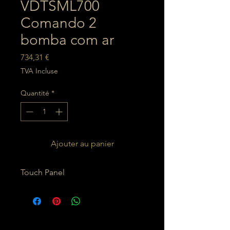
VDTSML700
Comando 2
bomba com ar
Prix
734,31 €
TVA Incluse
Quantité
*
Ajouter au panier
Touch Panel