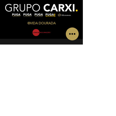
©VIDA DOURADA
CONTACTS
Av. Infante Sagres Nº 783/791 Loja i, Piso 1
4405-565
Vila Nova de Gaia
Telf.:
+351 220 433 846
(
chamada para a rede fixa
nacional)
Telm.:
+351 927 504 840
(
chamada para a rede
móvel nacional)
Email:
admin@vidadourada.pt
INFORMATIONS
Un V. Infante Sagres Nº 783/791 Store i,