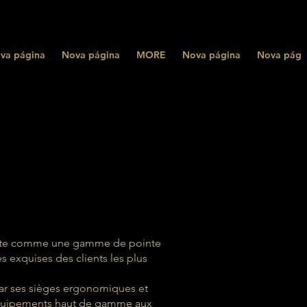
va página
Nova página
MORE
Nova página
Nova pági
te
comme une gamme de pointe
es exquises des clients les plus
par ses sièges ergonomiques et
quipements haut de gamme aux