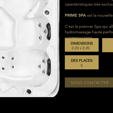
caractéristiques très exclus
PRIME SPA
est
la
nouvelle
C'est le premier Spa qui al
hydromassage haute perfor
contemporains.
DIMENSIONS
2,20 x 2,20
DES PLACES
5
NOUS CONTACTER