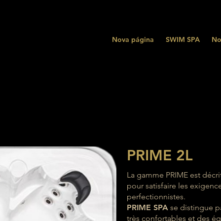
Nova página
SWIM SPA
No
PRIME 2L
La gamme PRIME est décri
pour satisfaire les exigenc
perfectionnistes.
PRIME SPA
se distingue 
très confortables
​​
et des é