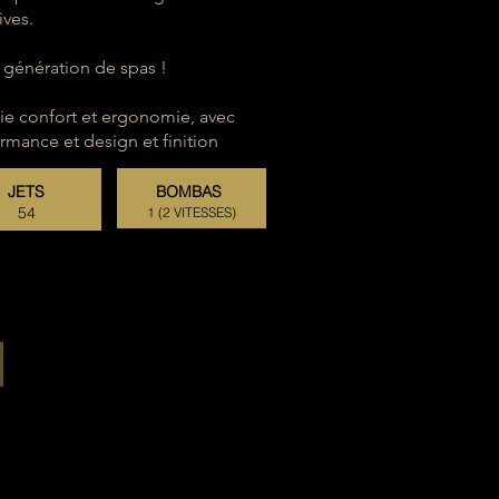
ives.
 génération de spas !
lie confort et ergonomie, avec
mance et design et finition
JETS
BOMBAS
54
1 (2 VITESSES)