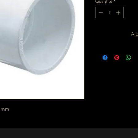
Quantité
*
Ajo
3 mm