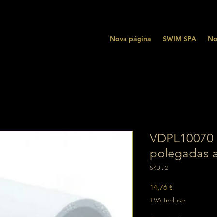
Nova página
SWIM SPA
No
VDPL10070 
polegadas 
SKU : 2
Prix
14,76 €
TVA Incluse