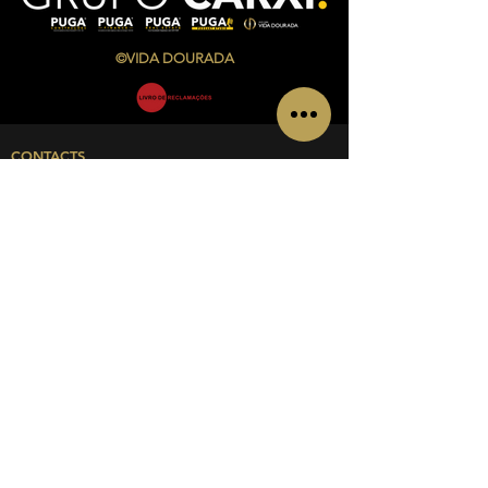
©VIDA DOURADA
CONTACTS
Av. Infante Sagres Nº 783/791 Loja i, Piso 1
4405-565
Vila Nova de Gaia
Telf.:
+351 220 433 846
(
chamada para a rede fixa
nacional)
Telm.:
+351 927 504 840
(
chamada para a rede
móvel nacional)
Email:
admin@vidadourada.pt
INFORMATIONS
Un V. Infante Sagres Nº 783/791 Store i,
4405-565
Vila Nova de Gaia