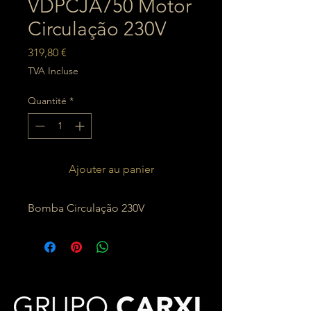
VDPCJA750 Motor
Circulação 230V
Prix
319,80 €
TVA Incluse
Quantité
*
Ajouter au panier
Bomba Circulação 230V