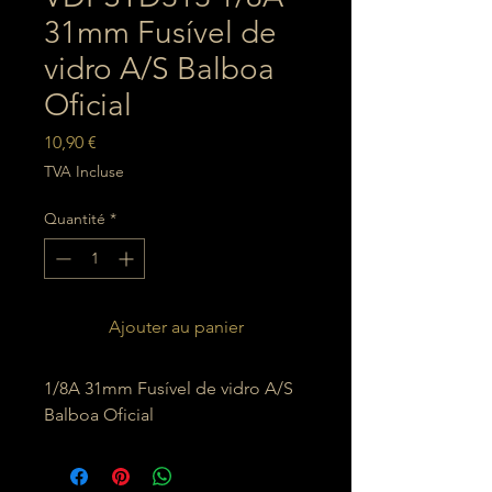
31mm Fusível de
vidro A/S Balboa
Oficial
Prix
10,90 €
TVA Incluse
Quantité
*
Ajouter au panier
1/8A 31mm Fusível de vidro A/S
Balboa Oficial