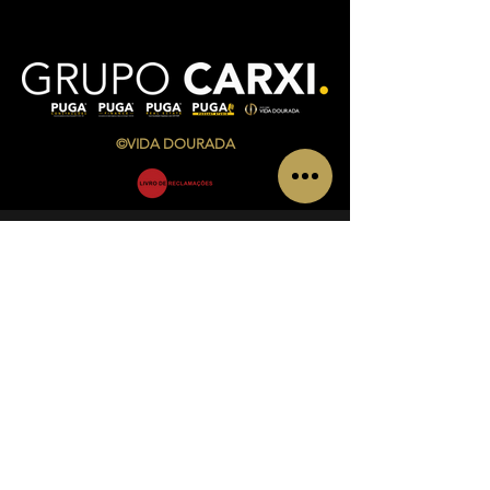
©VIDA DOURADA
CONTACTS
Av. Infante Sagres Nº 783/791 Loja i, Piso 1
4405-565
Vila Nova de Gaia
Telf.:
+351 220 433 846
(
chamada para a rede fixa
nacional)
Telm.:
+351 927 504 840
(
chamada para a rede
móvel nacional)
Email:
admin@vidadourada.pt
INFORMATIONS