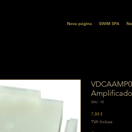
Nova página
SWIM SPA
No
VDCAAMP04
Amplificado
SKU : 10
Prix
7,84 €
TVA Incluse