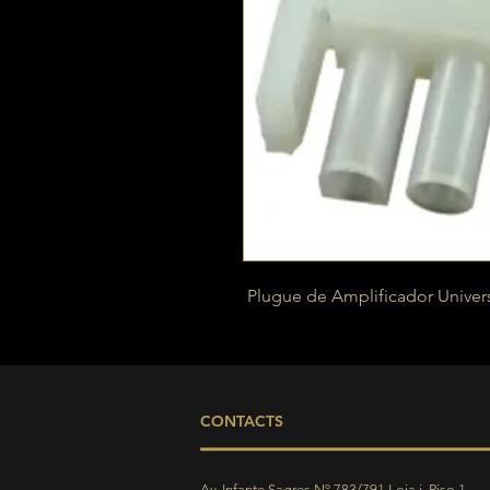
Plugue de Amplificador Univers
CONTACTS
Av. Infante Sagres Nº 783/791 Loja i, Piso 1