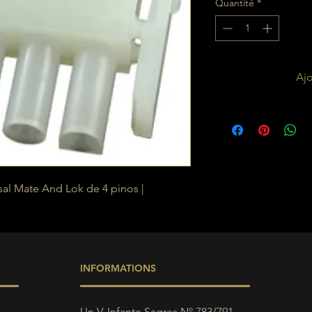
Quantité
*
Ajo
al Mate And Lok de 4 pinos |
INFORMATIONS
Un V. Infante Sagres Nº 783/791