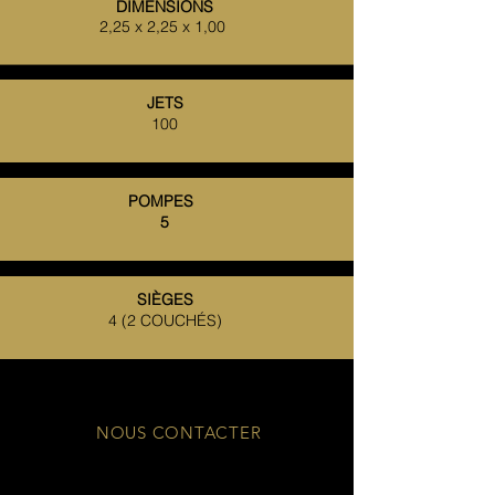
DIMENSIONS
2,25 x 2,25 x 1,00
JETS
100
POMPES
5
SIÈGES
4 (2 COUCHÉS)
NOUS CONTACTER