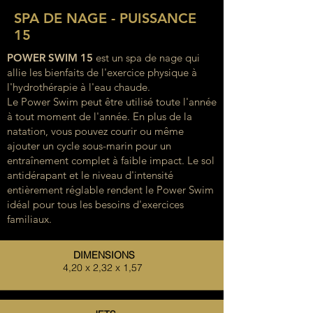
SPA DE NAGE - PUISSANCE
15
POWER SWIM 15
est un spa de nage qui
allie les bienfaits de l'exercice physique à
l'hydrothérapie à l'eau chaude.
Le Power Swim peut être utilisé toute l'année
à tout moment de l'année. En plus de la
natation, vous pouvez courir ou même
ajouter un cycle sous-marin pour un
entraînement complet à faible impact. Le sol
antidérapant et le niveau d'intensité
entièrement réglable rendent le Power Swim
idéal pour tous les besoins d'exercices
familiaux.
DIMENSIONS
4,20 x 2,32 x 1,57