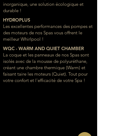
inorganique, une solution écologique et
durable !
HYDROPLUS
Les excellentes performances des pompes et
des moteurs de nos Spas vous offrent le
meilleur Whirlpool !
WQC - WARM AND QUIET CHAMBER
La coque et les panneaux de nos Spas sont
isolés avec de la mousse de polyuréthane,
créant une chambre thermique (Warm) et
faisant taire les moteurs (Quiet). Tout pour
votre confort et l'efficacité de votre Spa !