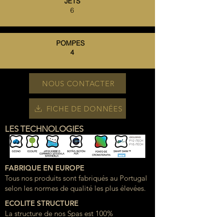
JETS
6
POMPES
4
NOUS CONTACTER
FICHE DE DONNÉES
LES TECHNOLOGIES
FABRIQUE EN EUROPE
Tous nos produits sont fabriqués au Portugal
selon les normes de qualité les plus élevées.
ECOLITE STRUCTURE
La structure de nos Spas est 100%