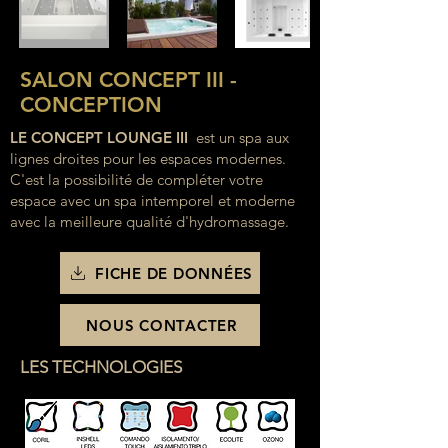
SALON CONCEPT III -
CONCEPTION
LE CONCEPT LOUNGE III
est un spa aux
lignes droites pour les espaces modernes.
C'est la possibilité de compléter votre
espace avec un spa intemporel et moderne
avec la meilleure qualité d'hydromassage.
FICHE DE DONNÉES
NOUS CONTACTER
LES TECHNOLOGIES