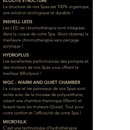
ECOLITE STRUCTURE
La structure de nos Spas est 100% organique,
une solution écologique et durable !
INSHELL LEDS
Les LED de chromothérapie sont intégrées
dans la coque de votre Spa. Alors obtenez la
meilleure chromothérapie sans perçage
acrylique !
HYDROPLUS
Les excellentes performances des pompes et
des moteurs de nos Spas vous offrent le
meilleur Whirlpool !
WQC - WARM AND QUIET CHAMBER
La coque et les panneaux de nos Spas sont
isolés avec de la mousse de polyuréthane,
créant une chambre thermique (Warm) et
faisant taire les moteurs (Quiet). Tout pour
votre confort et l'efficacité de votre Spa !
MICROSILK
C'est une technologie d'hydrothérapie