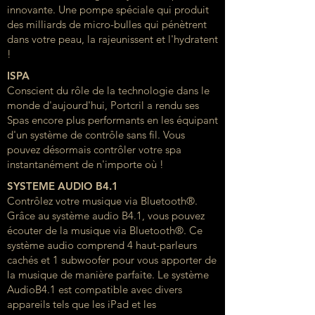
innovante. Une pompe spéciale qui produit
des milliards de micro-bulles qui pénètrent
dans votre peau, la rajeunissent et l'hydratent
!
ISPA
Conscient du rôle de la technologie dans le
monde d'aujourd'hui, Portcril a rendu ses
Spas encore plus performants en les équipant
d'un système de contrôle sans fil. Vous
pouvez désormais contrôler votre spa
instantanément de n'importe où !
SYSTEME AUDIO B4.1
Contrôlez votre musique via Bluetooth®.
Grâce au système audio B4.1, vous pouvez
écouter de la musique via Bluetooth®. Ce
système audio comprend 4 haut-parleurs
cachés et 1 subwoofer pour vous apporter de
la musique de manière parfaite. Le système
AudioB4.1 est compatible avec divers
appareils tels que les iPad et les