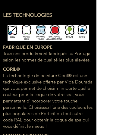
LES TECHNOLOGIES
FABRIQUE EN EUROPE
Tous nos produits sont fabriqués au Portugal
selon les normes de qualité les plus élevées.
CORIL®
La technologie de peinture Coril® est une
technique exclusive offerte par Vida Dourada
qui vous permet de choisir n'importe quelle
couleur pour la coque de votre spa, vous
permettant d'incorporer votre touche
personnelle. Choisissez l'une des couleurs les
plus populaires de Portcril ou tout autre
code RAL pour obtenir la coque de spa qui
vous définit le mieux !