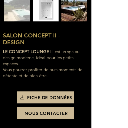
SALON CONCEPT II -
DESIGN
LE CONCEPT LOUNGE II
est un spa au
design moderne, idéal pour les petits
espaces.
Vous pourrez profiter de purs moments de
détente et de bien-être.
FICHE DE DONNÉES
NOUS CONTACTER