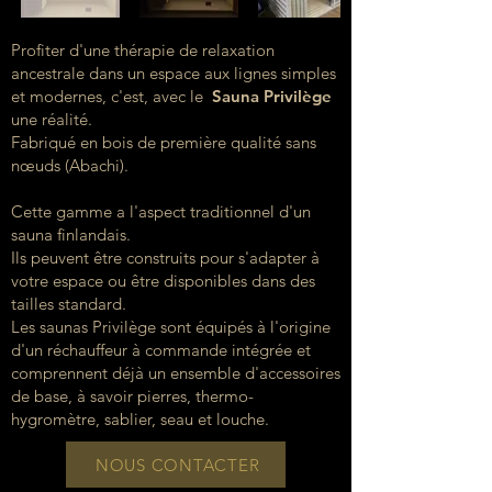
Profiter d'une thérapie de relaxation
ancestrale dans un espace aux lignes simples
et modernes, c'est, avec le
Sauna Privilège
une réalité.
Fabriqué en bois de première qualité sans
nœuds (Abachi).
Cette gamme a l'aspect traditionnel d'un
sauna finlandais.
Ils peuvent être construits pour s'adapter à
votre espace ou être disponibles dans des
tailles standard.
Les saunas Privilège sont équipés à l'origine
d'un réchauffeur à commande intégrée et
comprennent déjà un ensemble d'accessoires
de base, à savoir pierres, thermo-
hygromètre, sablier, seau et louche.
NOUS CONTACTER