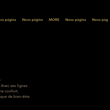
va página
Nova página
MORE
Nova página
Nova pági
r
Avec ses lignes
ne confort,
ique de bien-être.