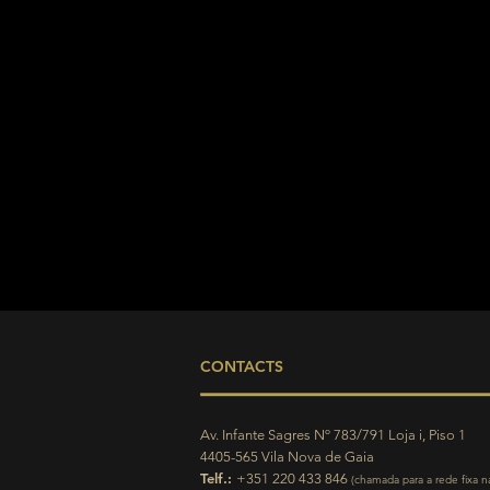
CONTACTS
Av. Infante Sagres Nº 783/791 Loja i, Piso 1
4405-565 Vila Nova de Gaia
Telf.:
+351 220 433 846
(
chamada para a rede fixa na