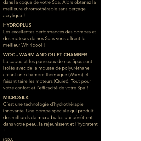
dans la coque de votre Spa. Alors obtenez la
meilleure chromothérapie sans perçage
acrylique !
HYDROPLUS
Les excellentes performances des pompes et
des moteurs de nos Spas vous offrent le
meilleur Whirlpool !
WQC - WARM AND QUIET CHAMBER
La coque et les panneaux de nos Spas sont
isolés avec de la mousse de polyuréthane,
créant une chambre thermique (Warm) et
faisant taire les moteurs (Quiet). Tout pour
votre confort et l'efficacité de votre Spa !
MICROSILK
C'est une technologie d'hydrothérapie
innovante. Une pompe spéciale qui produit
des milliards de micro-bulles qui pénètrent
dans votre peau, la rajeunissent et l'hydratent
!
ISPA