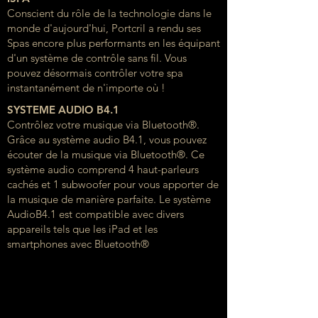
Conscient du rôle de la technologie dans le
monde d'aujourd'hui, Portcril a rendu ses
Spas encore plus performants en les équipant
d'un système de contrôle sans fil. Vous
pouvez désormais contrôler votre spa
instantanément de n'importe où !
SYSTEME AUDIO B4.1
Contrôlez votre musique via Bluetooth®.
Grâce au système audio B4.1, vous pouvez
écouter de la musique via Bluetooth®. Ce
système audio comprend 4 haut-parleurs
cachés et 1 subwoofer pour vous apporter de
la musique de manière parfaite. Le système
AudioB4.1 est compatible avec divers
appareils tels que les iPad et les
smartphones avec Bluetooth®