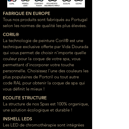
FABRIQUE EN EUROPE
Tous nos produits sont fabriqués au Portugal
selon les normes de qualité les plus élevées.
CORIL®
La technologie de peinture Coril® est une
technique exclusive offerte par Vida Dourada
qui vous permet de choisir n'importe quelle
couleur pour la coque de votre spa, vous
permettant d'incorporer votre touche
personnelle. Choisissez l'une des couleurs les
plus populaires de Portcril ou tout autre
code RAL pour obtenir la coque de spa qui
vous définit le mieux !
ECOLITE STRUCTURE
La structure de nos Spas est 100% organique,
une solution écologique et durable !
INSHELL LEDS
Les LED de chromothérapie sont intégrées