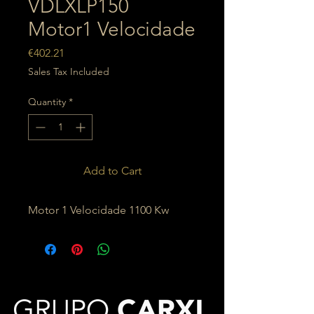
VDLXLP150
Motor1 Velocidade
Price
€402.21
Sales Tax Included
Quantity
*
Add to Cart
Motor 1 Velocidade 1100 Kw