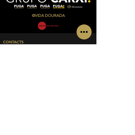
©VIDA DOURADA
CONTACTS
Av. Infante Sagres Nº 783/791 Loja i, Piso 1
4405-565 Vila Nova de Gaia
Telf.:
+351 220 433 846
(chamada para a rede fixa
nacional)
Telm.:
+351 927 504 840
(chamada para a rede
móvel nacional)
Email:
admin@vidadourada.pt
INFORMATION
About us
Privacy policy
Contacts