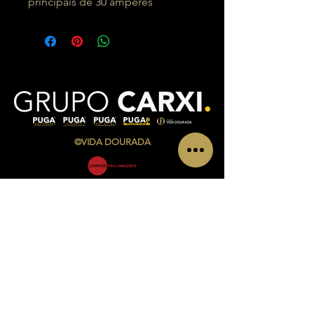
principais de 30 amperes
©VIDA DOURADA
CONTACTS
Av. Infante Sagres Nº 783/791 Loja i, Piso 1
4405-565 Vila Nova de Gaia
Telf.:
+351 220 433 846
(chamada para a rede fixa
nacional)
Telm.:
+351 927 504 840
(chamada para a rede
móvel nacional)