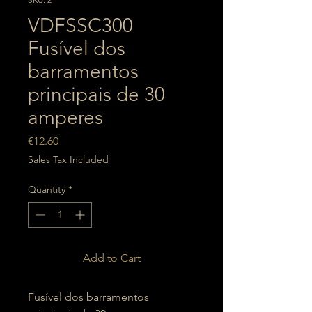
VDFSSC300
Fusível dos
barramentos
principais de 30
amperes
Price
€12.60
Sales Tax Included
Quantity
*
Add to Cart
Fusível dos barramentos