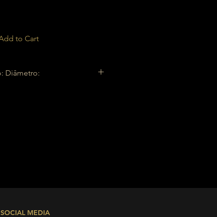
Add to Cart
o: Diâmetro:
Diâmetro:
152 mm
Comprimento:
arte inferior:
Rosca SAE de 1,5"
 exterior)
SOCIAL MEDIA