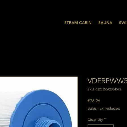
STEAM CABIN
SAUNA
SWI
VDFRPWW50 
SKU: 632835642834572
Price
€76.26
Sales Tax Included
Quantity
*