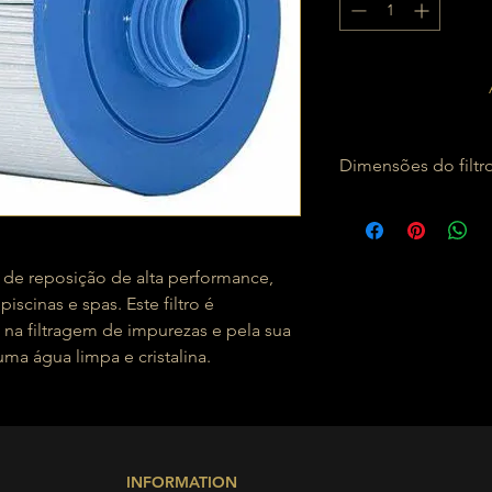
Dimensões do filtr
Dimensões do filtro: 
176 mm
Topo:
Pega
P
(46-47 mm de diâmetro
 de reposição de alta performance,
iscinas e spas. Este filtro é
 na filtragem de impurezas e pela sua
ma água limpa e cristalina.
INFORMATION