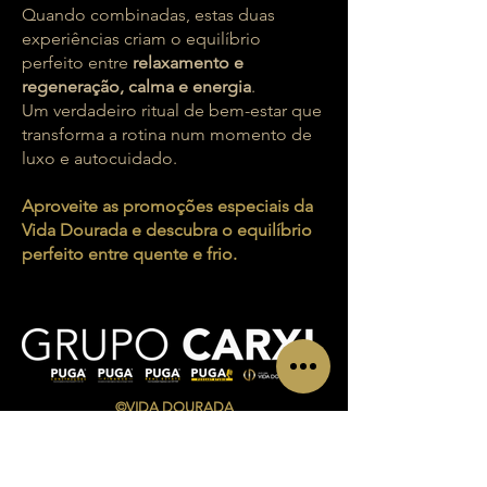
Quando combinadas, estas duas
experiências criam o equilíbrio
perfeito entre
relaxamento e
regeneração, calma e energia
.
Um verdadeiro ritual de bem-estar que
transforma a rotina num momento de
luxo e autocuidado.
Aproveite as promoções especiais da
Vida Dourada e descubra o equilíbrio
perfeito entre quente e frio.
©VIDA DOURADA