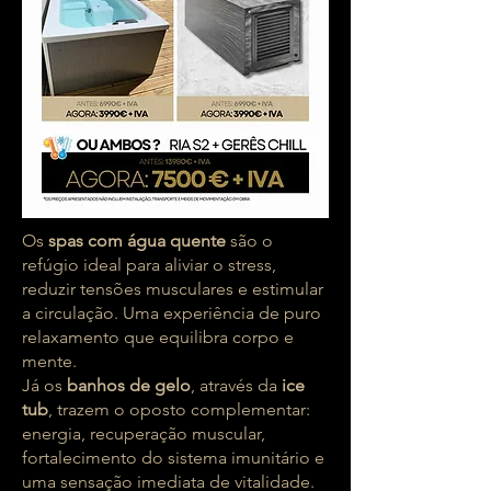
Os
spas com água quente
são o
refúgio ideal para aliviar o stress,
reduzir tensões musculares e estimular
a circulação. Uma experiência de puro
relaxamento que equilibra corpo e
mente.
Já os
banhos de gelo
, através da
ice
tub
, trazem o oposto complementar:
energia, recuperação muscular,
fortalecimento do sistema imunitário e
uma sensação imediata de vitalidade.