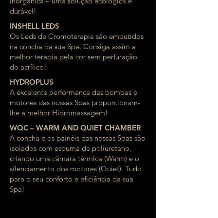
inorgânica – uma solução ecológica e
durável!
INSHELL LEDS
Os Leds de Cromoterapia são embutidos
na concha da sua Spa. Consiga assim a
melhor terapia pela cor sem perfuração
do acrílico!
HYDROPLUS
A excelente performance das bombas e
motores das nossas Spas proporcionam-
lhe a melhor Hidromassagem!
WQC – WARM AND QUIET CHAMBER
A concha e os painéis das nossas Spas são
isolados com espuma de poliuretano,
criando uma câmara térmica (Warm) e o
silenciamento dos motores (Quiet). Tudo
para o seu conforto e eficiência da sua
Spa!