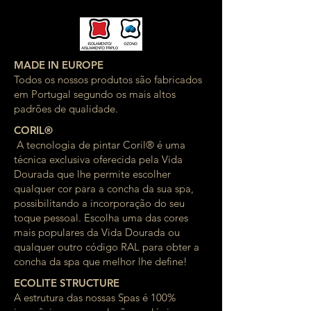
MADE IN EUROPE
Todos os nossos produtos são fabricados
em Portugal segundo os mais altos
padrões de qualidade.
CORIL®
A tecnologia de pintar Coril® é uma
técnica exclusiva oferecida pela Vida
Dourada que lhe permite escolher
qualquer cor para a concha da sua spa,
possibilitando a incorporação do seu
toque pessoal. Escolha uma das cores
mais populares da Vida Dourada ou
qualquer outro código RAL para obter a
concha da spa que melhor lhe define!
ECOLITE STRUCTURE
A estrutura das nossas Spas é 100%