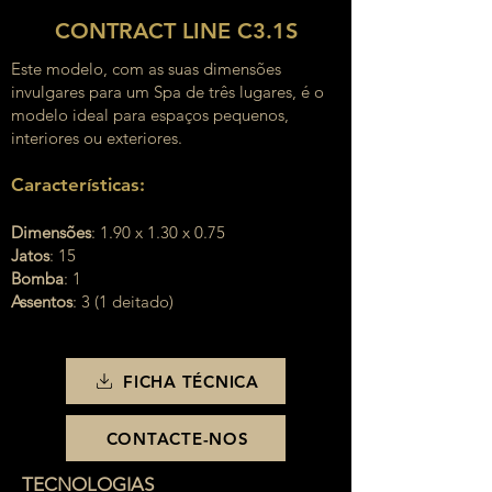
CONTRACT LINE C3.1S
Este modelo, com as suas dimensões
invulgares para um Spa de três lugares, é o
modelo ideal para espaços pequenos,
interiores ou exteriores.
Características:
Dimensões
: 1.90 x 1.30 x 0.75
Jatos
: 15
Bomba
: 1
Assentos
: 3 (1 deitado)
FICHA TÉCNICA
CONTACTE-NOS
TECNOLOGIAS